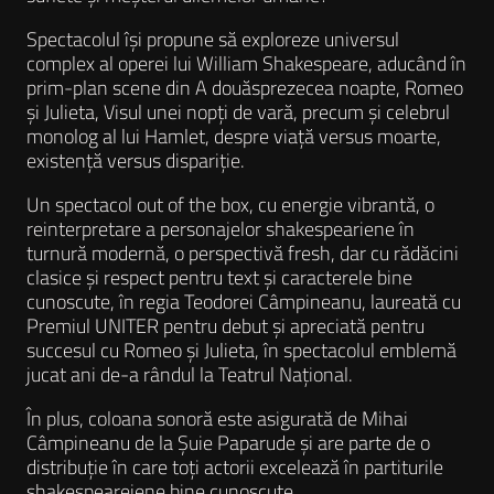
Spectacolul își propune să exploreze universul
complex al operei lui William Shakespeare, aducând în
prim-plan scene din A douăsprezecea noapte, Romeo
și Julieta, Visul unei nopți de vară, precum și celebrul
monolog al lui Hamlet, despre viață versus moarte,
existență versus dispariție.
Un spectacol out of the box, cu energie vibrantă, o
reinterpretare a personajelor shakespeariene în
turnură modernă, o perspectivă fresh, dar cu rădăcini
clasice și respect pentru text și caracterele bine
cunoscute, în regia Teodorei Câmpineanu, laureată cu
Premiul UNITER pentru debut și apreciată pentru
succesul cu Romeo și Julieta, în spectacolul emblemă
jucat ani de-a rândul la Teatrul Național.
În plus, coloana sonoră este asigurată de Mihai
Câmpineanu de la Șuie Paparude și are parte de o
distribuție în care toți actorii excelează în partiturile
shakespeareiene bine cunoscute.