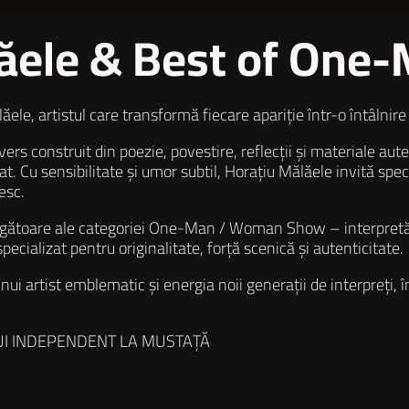
ălăele & Best of On
ăele, artistul care transformă fiecare apariție într-o întâlni
vers construit din poezie, povestire, reflecții și materiale aute
. Cu sensibilitate și umor subtil, Horațiu Mălăele invită spect
esc.
ătoare ale categoriei One-Man / Woman Show – interpretări v
ecializat pentru originalitate, forță scenică și autenticitate.
artist emblematic și energia noii generații de interpreți, înt
LULUI INDEPENDENT LA MUSTAȚĂ