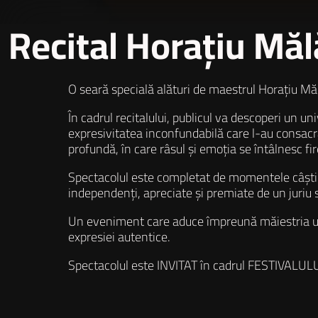
Recital Horațiu M
O seară specială alături de maestrul Horațiu Măl
În cadrul recitalului, publicul va descoperi un uni
expresivitatea inconfundabilă care l-au consacrat
profundă, în care râsul și emoția se întâlnesc fir
Spectacolul este completat de momentele câștig
independenți, apreciate și premiate de un juriu sp
Un eveniment care aduce împreună măiestria unui 
expresiei autentice.
Spectacolul este INVITAT în cadrul FESTIVA