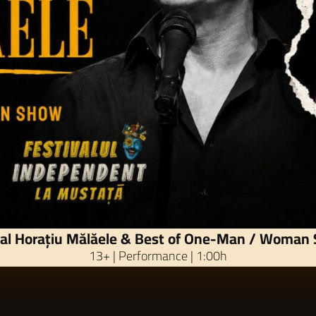
tal Horațiu Mălăele & Best of One-Man / Woman
13+ | Performance | 1:00h