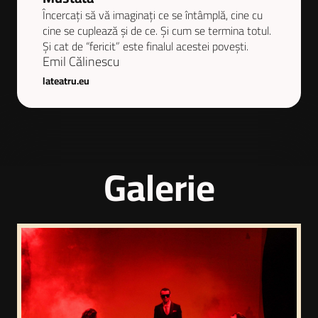
Încercați să vă imaginați ce se întâmplă, cine cu
cine se cuplează și de ce. Și cum se termina totul.
Și cat de “fericit” este finalul acestei povești.
Emil Călinescu
lateatru.eu
Galerie