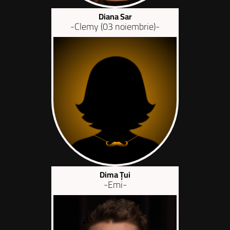
Diana Sar
-Clemy (03 noiembrie)-
Dima Țui
-Emi-