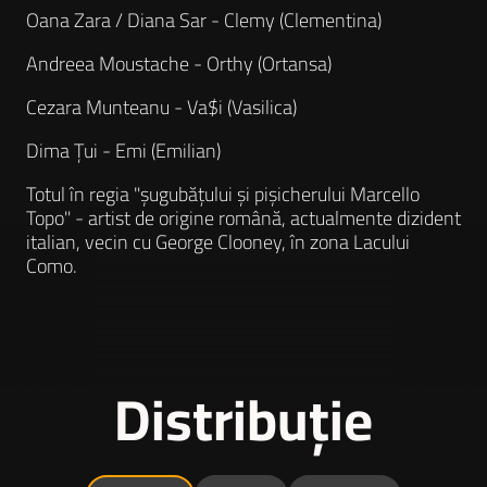
Oana Zara / Diana Sar - Clemy (Clementina)
Andreea Moustache - Orthy (Ortansa)
Cezara Munteanu - Va$i (Vasilica)
Dima Țui - Emi (Emilian)
Totul în regia "șugubățului și pișicherului Marcello
Topo" - artist de origine română, actualmente dizident
italian, vecin cu George Clooney, în zona Lacului
Como.
Distribuție