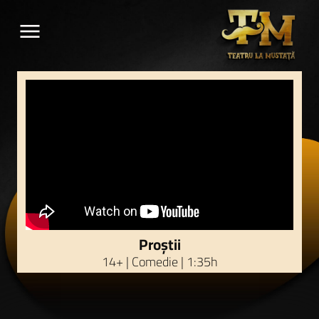
menu
Proștii
14+ | Comedie | 1:35h