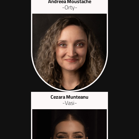
Andreea Moustache
-Orty-
Cezara Munteanu
-Vasi-