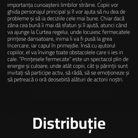
importanța cunoașterii limbilor străine. Copiii vor
ghida personajul principal și îl vor ajuta să nu dea de
probleme și să ia deciziile cele mai bune. Chiar dacă
zâna cea bună îi mai dă sfaturi și îl ajută, atunci când
va ajunge la Curtea regelui, unde locuiesc fermecatele
prințese dansatoare, inima îi va fi pusă la grea
încercare, iar capul în primejdie. Însă cu ajutorul
copiilor, el va învinge toate obstacolele care ii ies in
cale. “Prințesele fermecate” este un spectacol plin de
energie și culoare, unde atât copiii, cât și părinții sunt
invitați să participe activ, să râdă, să se emoționeze și
să petreacă o oră deosebită alături de actorii noștri.
Distribuție