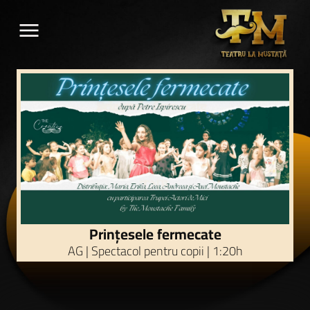
menu
Prințesele fermecate
AG | Spectacol pentru copii | 1:20h