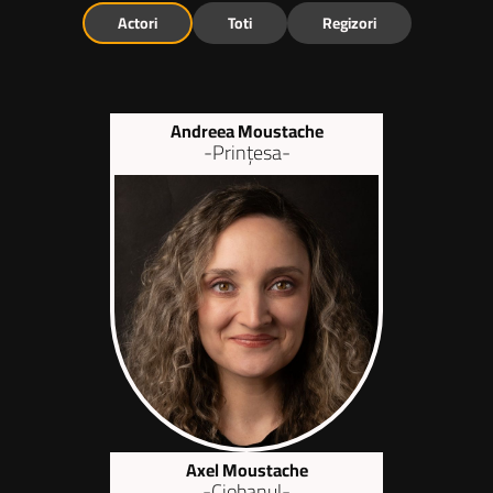
Actori
Toti
Regizori
Andreea Moustache
-Prințesa-
Axel Moustache
-Ciobanul-