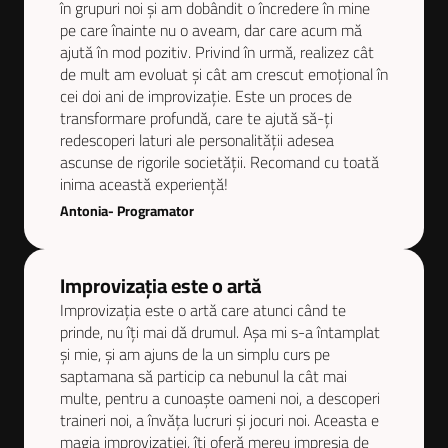
în grupuri noi și am dobândit o încredere în mine
pe care înainte nu o aveam, dar care acum mă
ajută în mod pozitiv. Privind în urmă, realizez cât
de mult am evoluat și cât am crescut emoțional în
cei doi ani de improvizație. Este un proces de
transformare profundă, care te ajută să-ți
redescoperi laturi ale personalității adesea
ascunse de rigorile societății. Recomand cu toată
inima această experiență!
Antonia- Programator
Improvizația este o artă
Improvizația este o artă care atunci când te
prinde, nu îți mai dă drumul. Așa mi s-a întamplat
și mie, și am ajuns de la un simplu curs pe
saptamana să particip ca nebunul la cât mai
multe, pentru a cunoaște oameni noi, a descoperi
traineri noi, a învăța lucruri și jocuri noi. Aceasta e
magia improvizației, îți oferă mereu impresia de