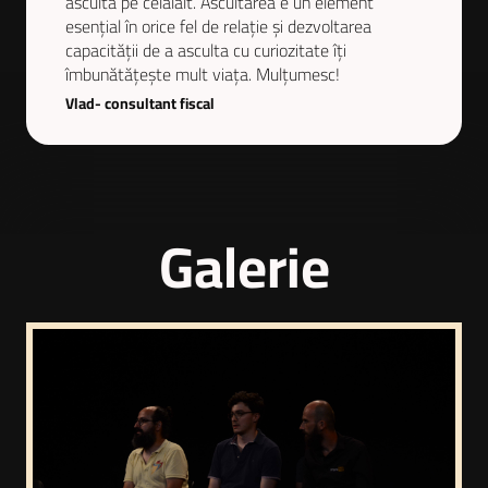
asculta pe celălalt. Ascultarea e un element
esențial în orice fel de relație și dezvoltarea
capacității de a asculta cu curiozitate îți
îmbunătățește mult viața. Mulțumesc!
Vlad- consultant fiscal
Galerie