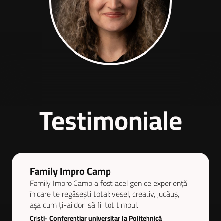
Testimoniale
Family Impro Camp
Family Impro Camp a fost acel gen de experiență
în care te regăsești total: vesel, creativ, jucăuș,
așa cum ți-ai dori să fii tot timpul.
Cristi- Conferențiar universitar la Politehnică